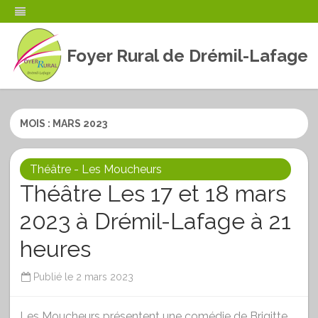
Foyer Rural de Drémil-Lafage
Skip
to
content
MOIS :
MARS 2023
Théâtre - Les Moucheurs
Théâtre Les 17 et 18 mars
2023 à Drémil-Lafage à 21
heures
Publié le
2 mars 2023
Les Moucheurs présentent une comédie de Brigitte