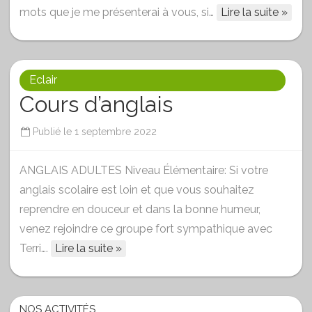
mots que je me présenterai à vous, si…
Lire la suite »
Eclair
Cours d’anglais
Publié le
1 septembre 2022
ANGLAIS ADULTES Niveau Élémentaire: Si votre
anglais scolaire est loin et que vous souhaitez
reprendre en douceur et dans la bonne humeur,
venez rejoindre ce groupe fort sympathique avec
Terri….
Lire la suite »
NOS ACTIVITÉS