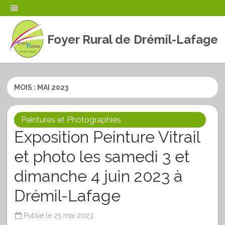
Foyer Rural de Drémil-Lafage
Skip
to
content
MOIS :
MAI 2023
Peintures et Photographies
Exposition Peinture Vitrail
et photo les samedi 3 et
dimanche 4 juin 2023 à
Drémil-Lafage
Publié le
25 mai 2023