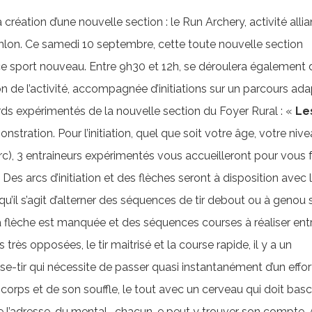
création d’une nouvelle section : le Run Archery, activité allia
Biathlon. Ce samedi 10 septembre, cette toute nouvelle section
ce sport nouveau. Entre 9h30 et 12h, se déroulera également
ion de l’activité, accompagnée d’initiations sur un parcours ad
rds expérimentés de la nouvelle section du Foyer Rural : «
Le
stration. Pour l’initiation, quel que soit votre âge, votre niv
arc), 3 entraineurs expérimentés vous accueilleront pour vous f
Des arcs d’initiation et des flèches seront à disposition avec 
u’il s’agit d’alterner des séquences de tir debout ou à genou 
a flèche est manquée et des séquences courses à réaliser ent
très opposées, le tir maitrisé et la course rapide, il y a un
rse-tir qui nécessite de passer quasi instantanément d’un effor
 corps et de son souffle, le tout avec un cerveau qui doit basc
 l’adresse, du mental… chacun-e peut y trouver son compte. 