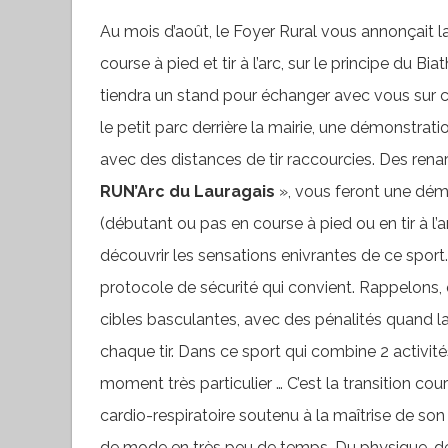
Au mois d’août, le Foyer Rural vous annonçait la 
course à pied et tir à l’arc, sur le principe du 
tiendra un stand pour échanger avec vous sur 
le petit parc derrière la mairie, une démonstrat
avec des distances de tir raccourcies. Des rena
RUN’Arc du Lauragais
», vous feront une démon
(débutant ou pas en course à pied ou en tir à l’
découvrir les sensations enivrantes de ce sport. 
protocole de sécurité qui convient. Rappelons, q
cibles basculantes, avec des pénalités quand l
chaque tir. Dans ce sport qui combine 2 activités 
moment très particulier … C’est la transition cou
cardio-respiratoire soutenu à la maîtrise de son
de mode en très peu de temps. Du physique, de