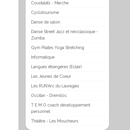
Coustalats - Marche
Cyclotourisme
Danse de salon
Danse Street Jazz et néoclassique -
Zumba
Gym Pilates Yoga Stretching
Informatique
Langues étrangères (Eclair)
Les Jeunes de Coeur
Les RUN'Arc du Lauragais
Occitan - Dremilòc
T E M O coach développement
personnel
Théâtre - Les Moucheurs