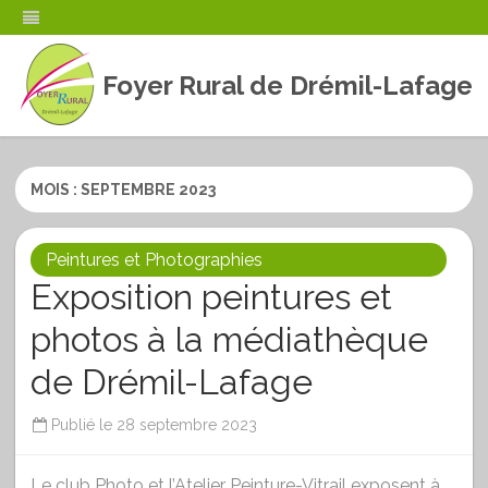
Foyer Rural de Drémil-Lafage
Skip
to
content
MOIS :
SEPTEMBRE 2023
Peintures et Photographies
Exposition peintures et
photos à la médiathèque
de Drémil-Lafage
Publié le
28 septembre 2023
Le club Photo et l’Atelier Peinture-Vitrail exposent à