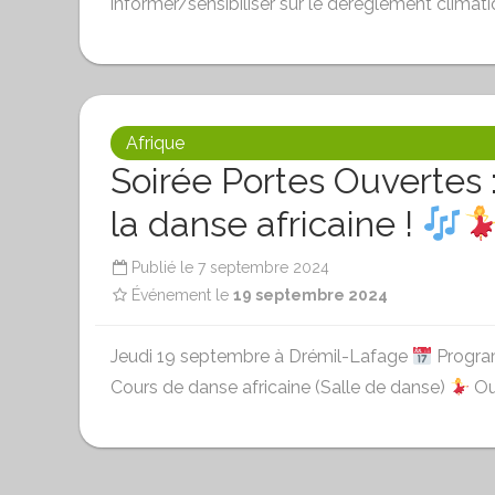
informer/sensibiliser sur le dérèglement climat
Afrique
Soirée Portes Ouvertes 
la danse africaine !
Publié le
7 septembre 2024
Événement le
19 septembre 2024
Jeudi 19 septembre à Drémil-Lafage
Program
Cours de danse africaine (Salle de danse)
Ou