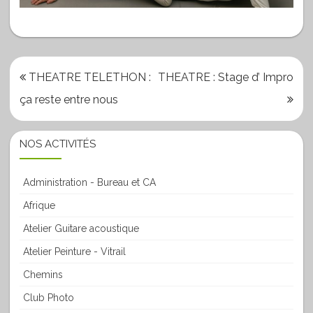
Navigation
THEATRE TELETHON :
THEATRE : Stage d’ Impro
de
ça reste entre nous
l’article
NOS ACTIVITÉS
Administration - Bureau et CA
Afrique
Atelier Guitare acoustique
Atelier Peinture - Vitrail
Chemins
Club Photo