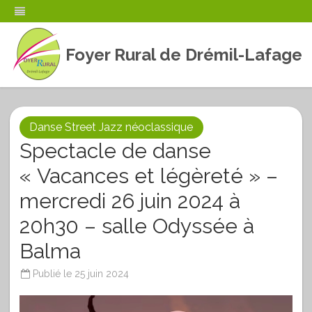
Foyer Rural de Drémil-Lafage
Skip
to
content
Danse Street Jazz néoclassique
Spectacle de danse
« Vacances et légèreté » –
mercredi 26 juin 2024 à
20h30 – salle Odyssée à
Balma
Publié le
25 juin 2024