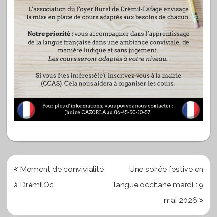
Navigation
Moment de convivialité
Une soirée festive en
de
à DrémilÒc
langue occitane mardi 19
l’article
mai 2026