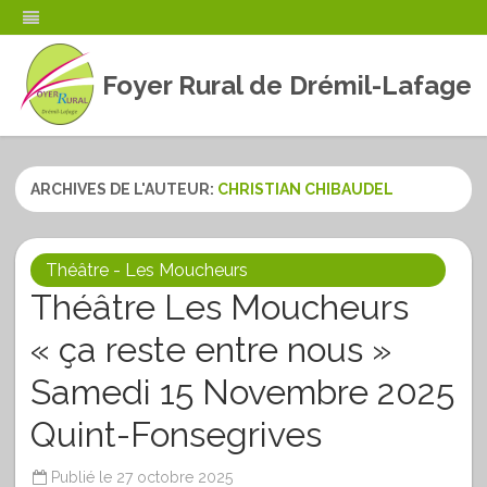
Foyer Rural de Drémil-Lafage
Skip
to
content
ARCHIVES DE L'AUTEUR:
CHRISTIAN CHIBAUDEL
Théâtre - Les Moucheurs
Théâtre Les Moucheurs
« ça reste entre nous »
Samedi 15 Novembre 2025
Quint-Fonsegrives
Publié le
27 octobre 2025